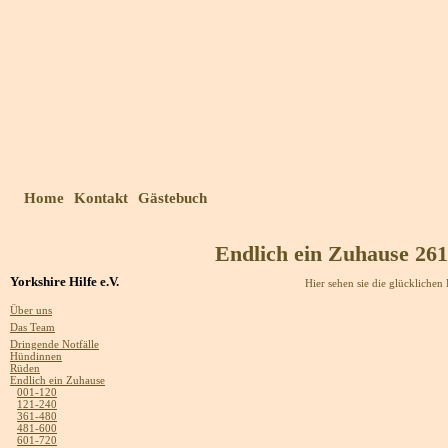
Home
Kontakt
Gästebuch
Endlich ein Zuhause 261
Yorkshire Hilfe e.V.
Hier sehen sie die glückliche
Über uns
Das Team
Dringende Notfälle
Hündinnen
Rüden
Endlich ein Zuhause
001-120
121-240
361-480
481-600
601-720