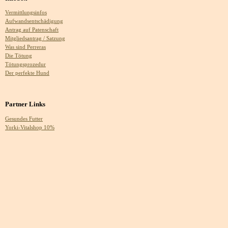
Vermittlungsinfos
Aufwandsentschädigung
Antrag auf Patenschaft
Mitgliedsantrag / Satzung
Was sind Perreras
Die Tötung
Tötungsprozedur
Der perfekte Hund
Partner Links
Gesundes Futter
Yorki-Vitalshop 10%