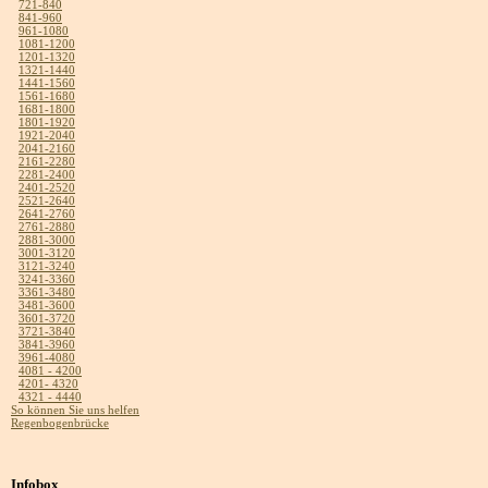
721-840
841-960
961-1080
1081-1200
1201-1320
1321-1440
1441-1560
1561-1680
1681-1800
1801-1920
1921-2040
2041-2160
2161-2280
2281-2400
2401-2520
2521-2640
2641-2760
2761-2880
2881-3000
3001-3120
3121-3240
3241-3360
3361-3480
3481-3600
3601-3720
3721-3840
3841-3960
3961-4080
4081 - 4200
4201- 4320
4321 - 4440
So können Sie uns helfen
Regenbogenbrücke
Infobox