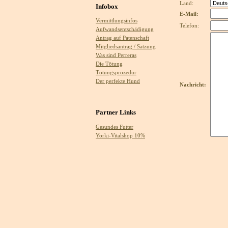
Land:
Infobox
E-Mail:
Vermittlungsinfos
Telefon:
Aufwandsentschädigung
Antrag auf Patenschaft
Mitgliedsantrag / Satzung
Was sind Perreras
Die Tötung
Tötungsprozedur
Der perfekte Hund
Nachricht:
Partner Links
Gesundes Futter
Yorki-Vitalshop 10%