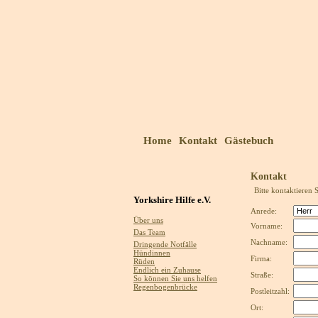
Home
Kontakt
Gästebuch
Kontakt
Bitte kontaktieren 
Yorkshire Hilfe e.V.
Anrede:
Über uns
Vorname:
Das Team
Nachname:
Dringende Notfälle
Hündinnen
Firma:
Rüden
Endlich ein Zuhause
Straße:
So können Sie uns helfen
Regenbogenbrücke
Postleitzahl:
Ort: