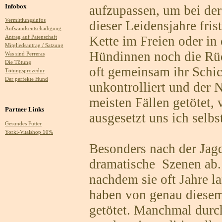
Infobox
aufzupassen, um bei der
Vermittlungsinfos
dieser Leidensjahre frist
Aufwandsentschädigung
Kette im Freien oder in
Antrag auf Patenschaft
Mitgliedsantrag / Satzung
Hündinnen noch die Rüd
Was sind Perreras
Die Tötung
oft gemeinsam ihr Schic
Tötungsprozedur
Der perfekte Hund
unkontrolliert und der
meisten Fällen getötet, 
Partner Links
ausgesetzt uns ich selbs
Gesundes Futter
Yorki-Vitalshop 10%
Besonders nach der Jagd
dramatische Szenen ab.
nachdem sie oft Jahre la
haben von genau diesem
getötet. Manchmal durc